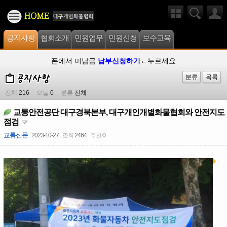
공지사항
협회소개
민원업무
민원신청
보수교육
폰에서 미납금
납부신청하기
←누르세요
분류
목록
전체
216
오늘
0
분류
전체
교통안전공단 대구경북본부, 대구개인개별화물협회와 안전지도
점검
교통신문
2023-10-27
조회
2464
추천
0