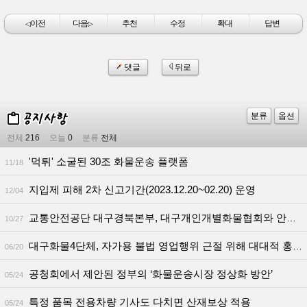
이전
다음
추천
수정
확대
답변
◁
▷
댓글
뒤로
분류
옵션
전체
216
오늘
0
분류
전체
'먹튀' 소굴된 30조 화물운송 플랫폼
11/18
지입제 피해 2차 신고기간(2023.12.20~02.20) 운영
12/04
교통안전공단 대구경북본부, 대구개인개별화물협회와 안전지도점검
10/27
대구화물4단체, 자가용 불법 영업행위 근절 위해 대대적 홍보
06/20
공청회에서 제안된 정부의 ‘화물운송시장 정상화 방안’
05/24
특정 품목 전용차량 기사도 다치면 산재보상 적용
05/24