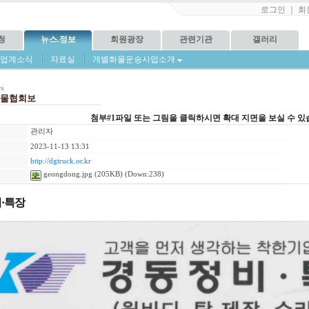
로그인
｜
회
청
뉴스.정보
회원광장
관련기관
갤러리
업계소식
자료실
개별화물운송사업소개
s
물협회보
첨부#1파일 또는 그림을 클릭하시면 확대 지면을 보실 수 있
관리자
2023-11-13 13:31
http://dgtruck.or.kr
geongdong.jpg
(205KB) (Down:238)
·특장