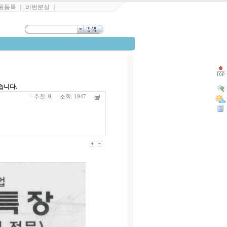
원등록
｜
비번분실
｜
습니다.
ㆍ추천:
0
ㆍ조회: 1947