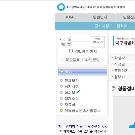
HOME
민원안내
민원신
공지사항
협회보
business new
대구개별화
비밀번호 기억
ㆍ
작성자
회원등록
｜
비번분실
ㆍ
작성일
ㆍ
홈페이지
News
ㆍ
첨부#1
전체보기
공지사항
경동정비
협회보
업계소식
자료실
개별화물운송사업정보